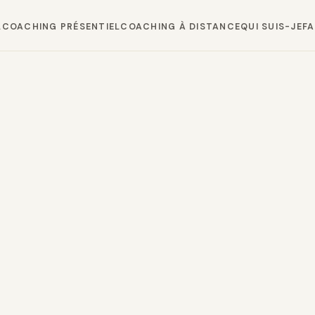
L
COACHING PRÉSENTIEL
COACHING À DISTANCE
QUI SUIS-JE
F